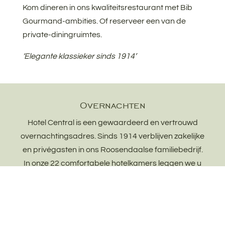
Kom dineren in ons kwaliteitsrestaurant met Bib
Gourmand-ambities. Of reserveer een van de
private-diningruimtes.
‘Elegante klassieker sinds 1914’
Overnachten
Hotel Central is een gewaardeerd en vertrouwd
overnachtingsadres. Sinds 1914 verblijven zakelijke
en privégasten in ons Roosendaalse familiebedrijf.
In onze 22 comfortabele hotelkamers leggen we u
in de watten. We zijn niet voor niets hofleverancier
dus service bieden, zit in ons DNA. Komt u bij ons
overnachten?